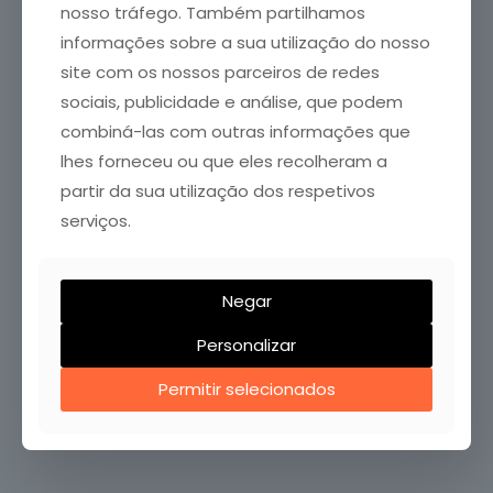
nosso tráfego. Também partilhamos
Welcome to WordPress. This is your first post. Edit or
informações sobre a sua utilização do nosso
delete it, then start writing!
site com os nossos parceiros de redes
sociais, publicidade e análise, que podem
0
0
Read more
combiná-las com outras informações que
lhes forneceu ou que eles recolheram a
partir da sua utilização dos respetivos
serviços.
Negar
Personalizar
FALE CONOSCO
Permitir selecionados