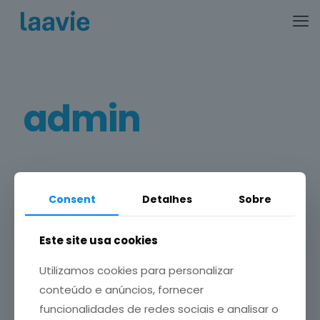
admin
Consent
Detalhes
Sobre
Categories
Tags
Authors
Show all
Este site usa cookies
Utilizamos cookies para personalizar
conteúdo e anúncios, fornecer
admin
at
21/06/2018
funcionalidades de redes sociais e analisar o
Hello world!