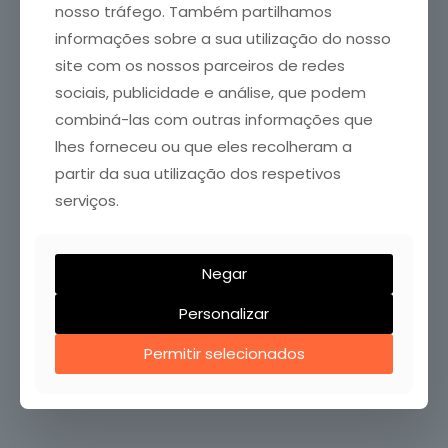
nosso tráfego. Também partilhamos
Welcome to WordPress. This is your first post. Edit or
informações sobre a sua utilização do nosso
delete it, then start writing!
site com os nossos parceiros de redes
sociais, publicidade e análise, que podem
0
0
Read more
combiná-las com outras informações que
lhes forneceu ou que eles recolheram a
partir da sua utilização dos respetivos
serviços.
Negar
Personalizar
FALE CONOSCO
Permitir selecionados