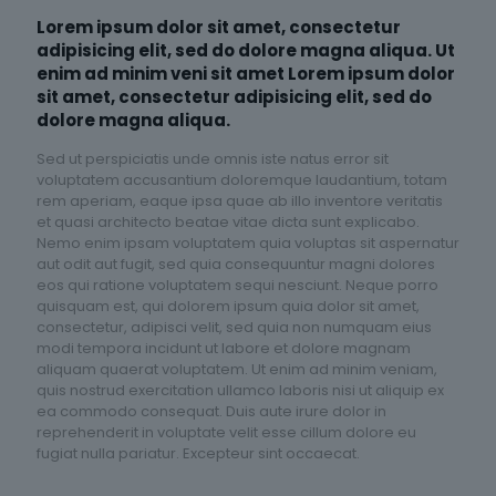
Lorem ipsum dolor sit amet, consectetur
adipisicing elit, sed do dolore magna aliqua. Ut
enim ad minim veni sit amet Lorem ipsum dolor
sit amet, consectetur adipisicing elit, sed do
dolore magna aliqua.
Sed ut perspiciatis unde omnis iste natus error sit
voluptatem accusantium doloremque laudantium, totam
rem aperiam, eaque ipsa quae ab illo inventore veritatis
et quasi architecto beatae vitae dicta sunt explicabo.
Nemo enim ipsam voluptatem quia voluptas sit aspernatur
aut odit aut fugit, sed quia consequuntur magni dolores
eos qui ratione voluptatem sequi nesciunt. Neque porro
quisquam est, qui dolorem ipsum quia dolor sit amet,
consectetur, adipisci velit, sed quia non numquam eius
modi tempora incidunt ut labore et dolore magnam
aliquam quaerat voluptatem. Ut enim ad minim veniam,
quis nostrud exercitation ullamco laboris nisi ut aliquip ex
ea commodo consequat. Duis aute irure dolor in
reprehenderit in voluptate velit esse cillum dolore eu
fugiat nulla pariatur. Excepteur sint occaecat.